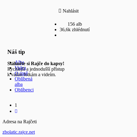
Nahlásit
156 alb
36,6k zhlédnutí
Náš tip
Alba
Stáhněte si Rajče do kapsy!
Videa
Rychlejší a jednodušší přístup
O mně
k vašim fotkám a videím.
Oblíbená
alba
Oblíbenci
1
Adresa na Rajčeti
zbolatic.rajce.net